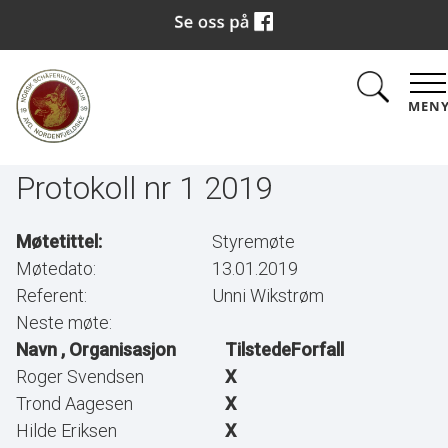
MEN
Protokoll nr 1 2019
Møtetittel:
Styremøte
Møtedato:
13.01.2019
Referent:
Unni Wikstrøm
Neste møte:
Navn , Organisasjon
Tilstede
Forfall
Roger Svendsen
X
Trond Aagesen
X
Hilde Eriksen
X