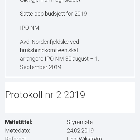
Satte opp budsjett for 2019
IPO NM:
Avd.
Nordenfjeldske ved
brukshundkomiteen skal
arrangere IPO NM 30.august – 1.
September 2019
Protokoll nr 2 2019
Møtetittel:
Styremøte
Møtedato:
24.02.2019
Referent:
Unni Wikstrøm