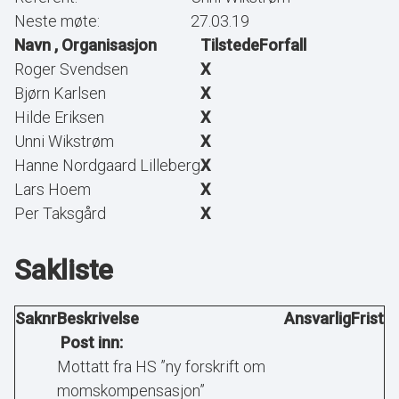
Neste møte:
27.03.19
Navn , Organisasjon
Tilstede
Forfall
Roger Svendsen
X
Bjørn Karlsen
X
Hilde Eriksen
X
Unni Wikstrøm
X
Hanne Nordgaard Lilleberg
X
Lars Hoem
X
Per Taksgård
X
Sakliste
Saknr
Beskrivelse
Ansvarlig
Frist
Post inn:
Mottatt fra HS ”ny forskrift om
momskompensasjon”