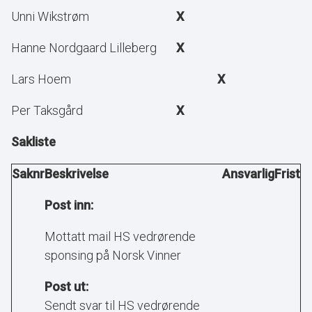
Unni Wikstrøm
X
Hanne Nordgaard Lilleberg
X
Lars Hoem
X
Per Taksgård
X
Sakliste
Saknr
Beskrivelse
Ansvarlig
Frist
Post inn:
Mottatt mail HS vedrørende
sponsing på Norsk Vinner
Post ut:
Sendt svar til HS vedrørende