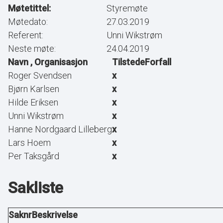
Møtetittel:
Styremøte
Møtedato:
27.03.2019
Referent:
Unni Wikstrøm
Neste møte:
24.04.2019
Navn , Organisasjon
Tilstede
Forfall
Roger Svendsen
x
Bjørn Karlsen
x
Hilde Eriksen
x
Unni Wikstrøm
x
Hanne Nordgaard Lilleberg
x
Lars Hoem
x
Per Taksgård
x
Sakliste
Saknr
Beskrivelse