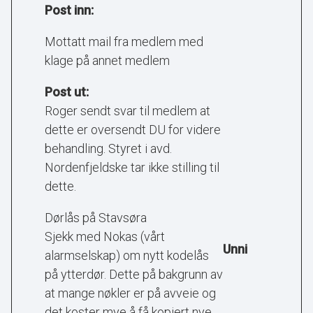
Post inn:
Mottatt mail fra medlem med
klage på annet medlem
Post ut:
Roger sendt svar til medlem at
dette er oversendt DU for videre
behandling. Styret i avd.
Nordenfjeldske tar ikke stilling til
dette.
Dørlås på Stavsøra
Sjekk med Nokas (vårt
Unni
alarmselskap) om nytt kodelås
på ytterdør. Dette på bakgrunn av
at mange nøkler er på avveie og
det koster mye å få kopiert nye.