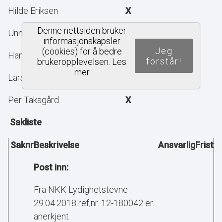
Hilde Eriksen
X
Denne nettsiden bruker
Unni Wikstrøm
X
informasjonskapsler
Jeg
(cookies) for å bedre
Hanne Nordgaard Lilleberg
X
forstår!
brukeropplevelsen.
Les
mer
Lars Hoem
X
Per Taksgård
X
Sakliste
Saknr
Beskrivelse
Ansvarlig
Frist
Post inn:
Fra NKK Lydighetstevne
29.04.2018 ref,nr. 12-180042 er
anerkjent