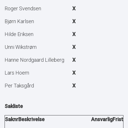
Roger Svendsen
X
Bjørn Karlsen
X
Hilde Eriksen
X
Unni Wikstrøm
X
Hanne Nordgaard Lilleberg
X
Lars Hoem
X
Per Taksgård
X
Sakliste
Saknr
Beskrivelse
Ansvarlig
Frist