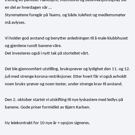
trening en periode. Håndsprit, munnbind og desinfeksjonsspray blir 
en del av hverdagen vår …
Styremøtene foregår på Teams, og både Julefest og medlemsmøter 
må avlyses.
Vi holder god avstand og benytter anledningen til å male klubbhuset 
og gjerdene rundt banene våre. 
Det investeres også i nytt tak på storteltet vårt.
Det ble gjennomført utstilling, bruksprøver og lydighet den 11. og 12. 
juli med strenge korona restriksjoner. Etter hvert får vi også avholdt 
noen bruks-prøver og noen tester, under strenge krav til avstand.
Den 2. oktober startet vi utskifting til nye lyskastere med ledlys på 
banene. Gode priser formidlet av Bjørn Karlsen.
Ny leiekontrakt for 10 nye år + opsjon signeres.