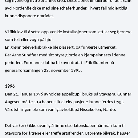
seg flyene og flytte et annet sted. Dette åpnet imidlertid for at NSchK 
avd Nordenfjeldske med sine schäferhunder, i hvert fall midlertidig 
kunne disponere området.
Vi fikk lov til å sette opp «enkle installasjoner som lett lar seg fjerne»; 
som telt eller vogn på hjul. 
En grønn televerksbrakke ble plassert, og fungerte utmerket.
Per Arne Sundfær med sitt styre gjorde en kjempeinnsats i denne 
perioden. Formannsklubba ble overdratt til Erik Skamfer på 
generalforsamlingen 23. november 1995.
1996
Den 21. januar 1996 avholdes appellcup i bruks på Stavsøra. Gunnar 
Aagesen måtte strø banen slik at ekvipasjene kunne ferdes trygt. 
Vårutstillingen ble som vanlig avholdt på Nissekollen, Nardo.
Det var (er?) ikke uvanlig å finne etterlatenskaper når man kom til 
Stavsøra for å trene eller treffe artsfrender. Utbrente bilvrak, hauger 