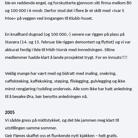
ble en reddende engel, og forskutterte gjennom sitt firma mellom 80 
og 100 000 i 6 mndr. Derfor stod det i flere år et skilt med «Ivar S 
Moe» på veggen ved inngangen til Klubb-huset.
En knallhard dugnad (og 100 000,-) senere var riggen på plass på 
Stavøra (14. og 15. februar ble riggen demontert og flyttet) og vi var 
akkurat ferdig i tide til Midt-Norsk med innredningen. Slitne 
medlemmer hadde klart å lande prosjektet trygt. For en innsats!!!! 
Veldig mange har vært med og bidratt med maling, snekring, 
vaffelsteking, kaffekoking, støping, flislegging, gulvlegging og ikke 
minst rengjøring/rydding underveis. Alle som ikke har hatt anledning 
til å besøke Øra, bør benytte anledningen nå.
2005
Vi sådde gress på midtstykket, og det ble jammen meg klart til 
utstillingen samme sommer.
Geir Flønes skaffet oss et flunkende nytt kjøkken – helt gratis.