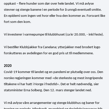
oppkast – flere hunder som dør over hele landet. Vi må avlyse 
stevner og stenge banene i en periode for å unngå eventuell smitte. 
En epidemi som ingen vet hvor eller hva den kommer av. Forsvant like 
fort som den kom.
Vi investerer i varmepumpe til klubbhuset (ca kr 20.000, - inkl feste). 
Vi bestiller Klubbjakker fra Canelana; ytterjakker med brodert logo 
forskutteres av avdelingen for en god pris ut til medlemmene. 
2020
Covid-19 kommer til landet og en pandemi er plutselig over oss. Den 
norske regjeringen kommer med «de sterkeste og mest inngripende 
tiltakene vi har hatt i Norge i fredstid». Det er helt nødvendig, sier 
statsminister Erna Solberg. Den 12. mars stenger landet ned. 
Vi må avlyse våre arrangementer og stenge klubbhus og baner for 