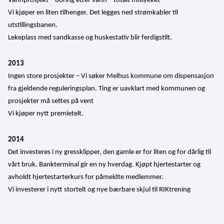
Vannprosjekt – boring etter vann – totalt mislykket
Vi kjøper en liten tilhenger. Det legges ned strømkabler til 
utstillingsbanen.
Lekeplass med sandkasse og huskestativ blir ferdigstilt.
2013
Ingen store prosjekter – Vi søker Melhus kommune om dispensasjon 
fra gjeldende reguleringsplan. Ting er uavklart med kommunen og 
prosjekter må settes på vent
Vi kjøper nytt premietelt.
2014
Det investeres i ny gressklipper, den gamle er for liten og for dårlig til 
vårt bruk. Bankterminal gir en ny hverdag. Kjøpt hjertestarter og 
avholdt hjertestarterkurs for påmeldte medlemmer.
Vi investerer i nytt stortelt og nye bærbare skjul til RIKtrening