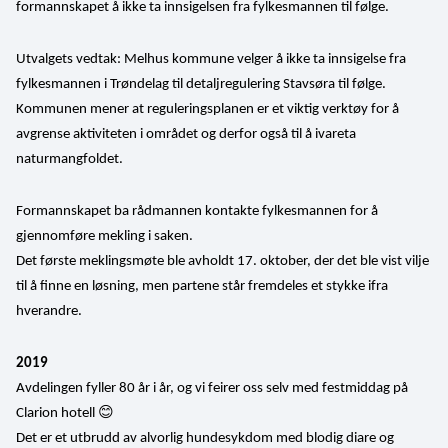
formannskapet å ikke ta innsigelsen fra fylkesmannen til følge.
Utvalgets vedtak: Melhus kommune velger å ikke ta innsigelse fra 
fylkesmannen i Trøndelag til detaljregulering Stavsøra til følge. 
Kommunen mener at reguleringsplanen er et viktig verktøy for å 
avgrense aktiviteten i området og derfor også til å ivareta 
naturmangfoldet.
Formannskapet ba rådmannen kontakte fylkesmannen for å 
gjennomføre mekling i saken.
Det første meklingsmøte ble avholdt 17. oktober, der det ble vist vilje 
til å finne en løsning, men partene står fremdeles et stykke ifra 
hverandre.
2019
Avdelingen fyller 80 år i år, og vi feirer oss selv med festmiddag på 
😊
Clarion hotell 
Det er et utbrudd av alvorlig hundesykdom med blodig diare og 