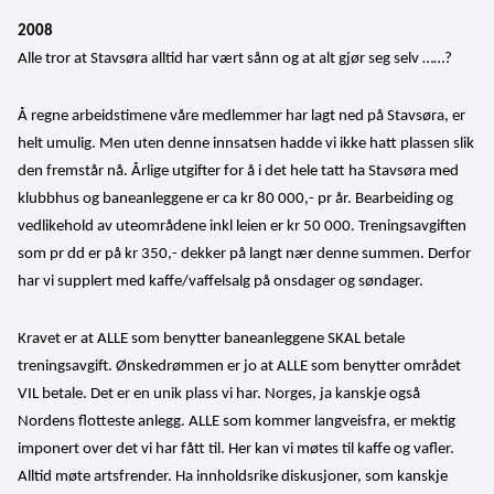
2008
Alle tror at Stavsøra alltid har vært sånn og at alt gjør seg selv ……?
Å regne arbeidstimene våre medlemmer har lagt ned på Stavsøra, er 
helt umulig. Men uten denne innsatsen hadde vi ikke hatt plassen slik 
den fremstår nå. Årlige utgifter for å i det hele tatt ha Stavsøra med 
klubbhus og baneanleggene er ca kr 80 000,- pr år. Bearbeiding og 
vedlikehold av uteområdene inkl leien er kr 50 000. Treningsavgiften 
som pr dd er på kr 350,- dekker på langt nær denne summen. Derfor 
har vi supplert med kaffe/vaffelsalg på onsdager og søndager.
Kravet er at ALLE som benytter baneanleggene SKAL betale 
treningsavgift. Ønskedrømmen er jo at ALLE som benytter området 
VIL betale. Det er en unik plass vi har. Norges, ja kanskje også 
Nordens flotteste anlegg. ALLE som kommer langveisfra, er mektig 
imponert over det vi har fått til. Her kan vi møtes til kaffe og vafler. 
Alltid møte artsfrender. Ha innholdsrike diskusjoner, som kanskje 