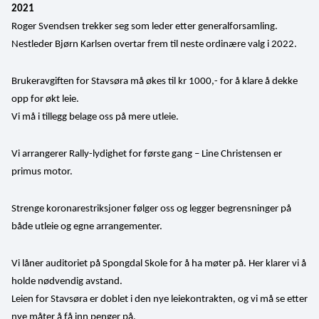
2021
Roger Svendsen trekker seg som leder etter generalforsamling. 
Nestleder Bjørn Karlsen overtar frem til neste ordinære valg i 2022.
Brukeravgiften for Stavsøra må økes til kr 1000,- for å klare å dekke 
opp for økt leie.
Vi må i tillegg belage oss på mere utleie.
Vi arrangerer Rally-lydighet for første gang – Line Christensen er 
primus motor.
Strenge koronarestriksjoner følger oss og legger begrensninger på 
både utleie og egne arrangementer.
Vi låner auditoriet på Spongdal Skole for å ha møter på. Her klarer vi å 
holde nødvendig avstand.
Leien for Stavsøra er doblet i den nye leiekontrakten, og vi må se etter 
nye måter å få inn penger på.