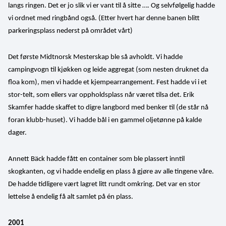
langs ringen. Det er jo slik vi er vant til å sitte …. Og selvfølgelig hadde 
vi ordnet med ringbånd også. (Etter hvert har denne banen blitt 
parkeringsplass nederst på området vårt)
Det første Midtnorsk Mesterskap ble så avholdt. Vi hadde 
campingvogn til kjøkken og leide aggregat (som nesten druknet da 
floa kom), men vi hadde et kjempearrangement. Fest hadde vi i et 
stor-telt, som ellers var oppholdsplass når været tilsa det. Erik 
Skamfer hadde skaffet to digre langbord med benker til (de står nå 
foran klubb-huset). Vi hadde bål i en gammel oljetønne på kalde 
dager.
Annett Bäck hadde fått en container som ble plassert inntil 
skogkanten, og vi hadde endelig en plass å gjøre av alle tingene våre. 
De hadde tidligere vært lagret litt rundt omkring. Det var en stor 
lettelse å endelig få alt samlet på én plass.
2001