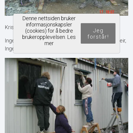
Denne nettsiden bruker
informasjonskapsler
Kristin, Monica og Margareth
Jeg
(cookies) for å bedre
forstår!
brukeropplevelsen.
Les
Ingen heligdager her takk! Marit jeg ser en hær..... Geir,
mer
Inger, Annett og Marit maler