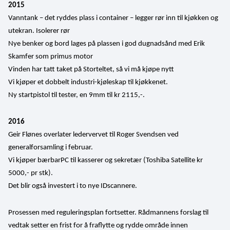
2015
Vanntank – det ryddes plass i container – legger rør inn til kjøkken og 
utekran. Isolerer rør
Nye benker og bord lages på plassen i god dugnadsånd med Erik 
Skamfer som primus motor
Vinden har tatt taket på Storteltet, så vi må kjøpe nytt
Vi kjøper et dobbelt industri-kjøleskap til kjøkkenet.
Ny startpistol til tester, en 9mm til kr 2115,-.
2016
Geir Flønes overlater ledervervet til Roger Svendsen ved 
generalforsamling i februar.
Vi kjøper bærbarPC til kasserer og sekretær (Toshiba Satellite kr 
5000,- pr stk).
Det blir også investert i to nye IDscannere.
Prosessen med reguleringsplan fortsetter. Rådmannens forslag til 
vedtak setter en frist for å fraflytte og rydde område innen 