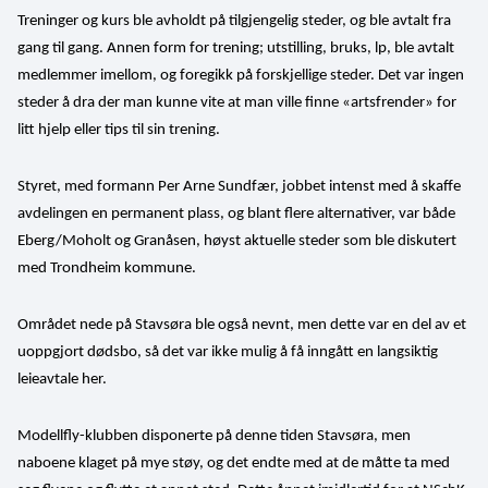
Treninger og kurs ble avholdt på tilgjengelig steder, og ble avtalt fra 
gang til gang. Annen form for trening; utstilling, bruks, lp, ble avtalt 
medlemmer imellom, og foregikk på forskjellige steder. Det var ingen 
steder å dra der man kunne vite at man ville finne «artsfrender» for 
litt hjelp eller tips til sin trening.
Styret, med formann Per Arne Sundfær, jobbet intenst med å skaffe 
avdelingen en permanent plass, og blant flere alternativer, var både 
Eberg/Moholt og Granåsen, høyst aktuelle steder som ble diskutert 
med Trondheim kommune.
Området nede på Stavsøra ble også nevnt, men dette var en del av et 
uoppgjort dødsbo, så det var ikke mulig å få inngått en langsiktig 
leieavtale her.
Modellfly-klubben disponerte på denne tiden Stavsøra, men 
naboene klaget på mye støy, og det endte med at de måtte ta med 