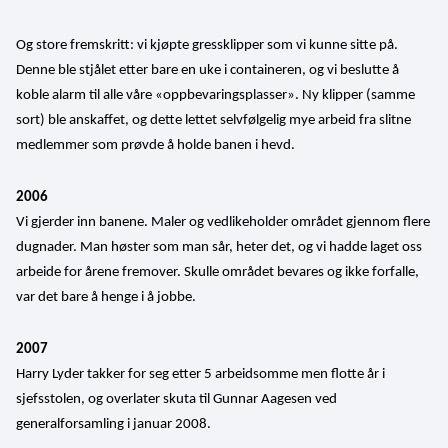
Og store fremskritt: vi kjøpte gressklipper som vi kunne sitte på. 
Denne ble stjålet etter bare en uke i containeren, og vi beslutte å 
koble alarm til alle våre «oppbevaringsplasser». Ny klipper (samme 
sort) ble anskaffet, og dette lettet selvfølgelig mye arbeid fra slitne 
medlemmer som prøvde å holde banen i hevd.
2006
Vi gjerder inn banene. Maler og vedlikeholder området gjennom flere 
dugnader. Man høster som man sår, heter det, og vi hadde laget oss 
arbeide for årene fremover. Skulle området bevares og ikke forfalle, 
var det bare å henge i å jobbe.
2007
Harry Lyder takker for seg etter 5 arbeidsomme men flotte år i 
sjefsstolen, og overlater skuta til Gunnar Aagesen ved 
generalforsamling i januar 2008.