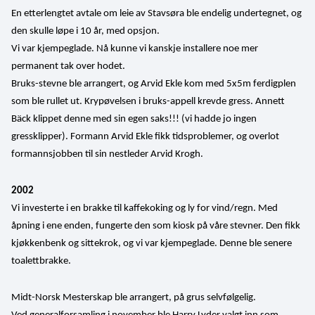
En etterlengtet avtale om leie av Stavsøra ble endelig undertegnet, og 
den skulle løpe i 10 år, med opsjon.
Vi var kjempeglade. Nå kunne vi kanskje installere noe mer 
permanent tak over hodet.
Bruks-stevne ble arrangert, og Arvid Ekle kom med 5x5m ferdigplen 
som ble rullet ut. Krypøvelsen i bruks-appell krevde gress. Annett 
Bäck klippet denne med sin egen saks!!! (vi hadde jo ingen 
gressklipper). Formann Arvid Ekle fikk tidsproblemer, og overlot 
formannsjobben til sin nestleder Arvid Krogh.
2002
Vi investerte i en brakke til kaffekoking og ly for vind/regn. Med 
åpning i ene enden, fungerte den som kiosk på våre stevner. Den fikk 
kjøkkenbenk og sittekrok, og vi var kjempeglade. Denne ble senere 
toalettbrakke.
Midt-Norsk Mesterskap ble arrangert, på grus selvfølgelig.