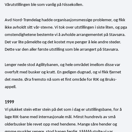
Vårutstillingen ble som vanlig på Nissekollen.
Avd Nord-Trøndelag hadde organisasjonsmessige problemer, og fikk 
ikke avholdt sitt vår-stevne. Vi tok over utstillingen i siste liten, og pga 
omstendighetene bestemte vi å avholde arrangementet på Stavsøra. 
Det var lite påmeldte og det kostet mye penger å leie andre steder. 
Dette var den aller første utstilling som ble arrangert på Stavsøra.
Lenger nede stod Agilitybanen, og hele området imellom disse var 
overfylt med busker og kratt. En gedigen dugnad, og vi fikk fjernet 
det meste. Øra fremsto nå som et fint område for RIK og Bruks-
appell.
1999
Vi plukket stein etter stein på det som i dag er utstillingsbane, for å 
lage RIK-bane med internasjonale mål. Minst hundrevis av små 
olderbusker ble revet opp med hendene. Mange såre hender og 
ømme muskler senere, stod banen ferdig. Sååååå stolte vi var.