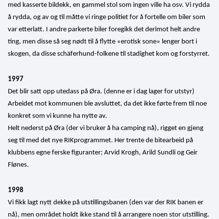
med kasserte bildekk, en gammel stol som ingen ville ha osv. Vi rydda 
å rydda, og av og til måtte vi ringe politiet for å fortelle om biler som 
var etterlatt. I andre parkerte biler foregikk det derimot helt andre 
ting, men disse så seg nødt til å flytte «erotisk sone» lenger bort i 
skogen, da disse schäferhund-folkene til stadighet kom og forstyrret.
1997
Det blir satt opp utedass på Øra. (denne er i dag lager for utstyr)
Arbeidet mot kommunen ble avsluttet, da det ikke førte frem til noe 
konkret som vi kunne ha nytte av. 
Helt nederst på Øra (der vi bruker å ha camping nå), rigget en gjeng 
seg til med det nye RIKprogrammet. Her trente de bitearbeid på 
klubbens egne ferske figuranter; Arvid Krogh, Arild Sundli og Geir 
Flønes.
1998
Vi fikk lagt nytt dekke på utstillingsbanen (den var der RIK banen er 
nå), men området holdt ikke stand til å arrangere noen stor utstilling. 