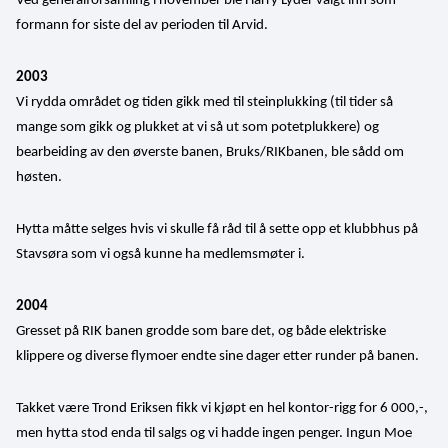
Ved generalforsamling i november ble Harry Lyder valgt inn som 
formann for siste del av perioden til Arvid.
2003
Vi rydda området og tiden gikk med til steinplukking (til tider så 
mange som gikk og plukket at vi så ut som potetplukkere) og 
bearbeiding av den øverste banen, Bruks/RIKbanen, ble sådd om 
høsten.
Hytta måtte selges hvis vi skulle få råd til å sette opp et klubbhus på 
Stavsøra som vi også kunne ha medlemsmøter i.
2004 
Gresset på RIK banen grodde som bare det, og både elektriske 
klippere og diverse flymoer endte sine dager etter runder på banen.
Takket være Trond Eriksen fikk vi kjøpt en hel kontor-rigg for 6 000,-, 
men hytta stod enda til salgs og vi hadde ingen penger. Ingun Moe 