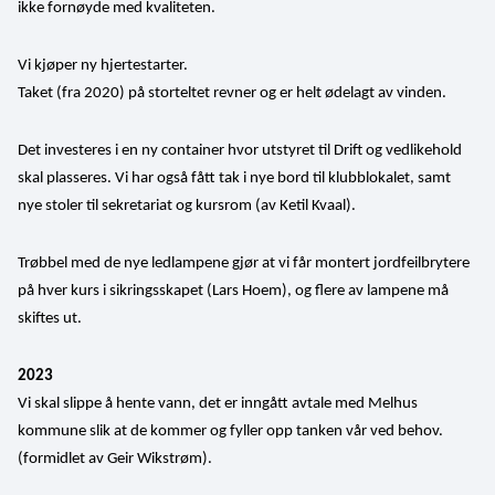
ikke fornøyde med kvaliteten.
Vi kjøper ny hjertestarter.
Taket (fra 2020) på storteltet revner og er helt ødelagt av vinden.
Det investeres i en ny container hvor utstyret til Drift og vedlikehold 
skal plasseres. Vi har også fått tak i nye bord til klubblokalet, samt 
nye stoler til sekretariat og kursrom (av Ketil Kvaal). 
Trøbbel med de nye ledlampene gjør at vi får montert jordfeilbrytere 
på hver kurs i sikringsskapet (Lars Hoem), og flere av lampene må 
skiftes ut.
2023
Vi skal slippe å hente vann, det er inngått avtale med Melhus 
kommune slik at de kommer og fyller opp tanken vår ved behov. 
(formidlet av Geir Wikstrøm).