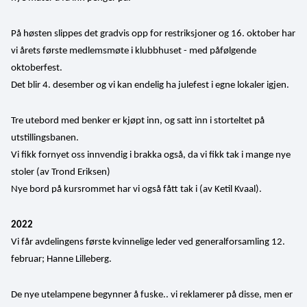
På høsten slippes det gradvis opp for restriksjoner og 16. oktober har 
vi årets første medlemsmøte i klubbhuset - med påfølgende 
oktoberfest. 
Det blir 4. desember og vi kan endelig ha julefest i egne lokaler igjen.
Tre utebord med benker er kjøpt inn, og satt inn i storteltet på 
utstillingsbanen.
Vi fikk fornyet oss innvendig i brakka også, da vi fikk tak i mange nye 
stoler (av Trond Eriksen)
Nye bord på kursrommet har vi også fått tak i (av Ketil Kvaal).
2022
Vi får avdelingens første kvinnelige leder ved generalforsamling 12. 
februar; Hanne Lilleberg. 
De nye utelampene begynner å fuske.. vi reklamerer på disse, men er 