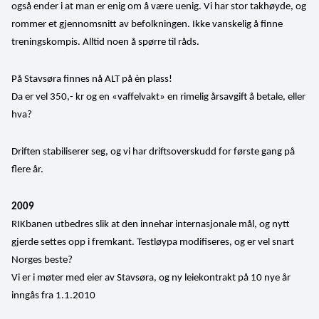
også ender i at man er enig om å være uenig. Vi har stor takhøyde, og 
rommer et gjennomsnitt av befolkningen. Ikke vanskelig å finne 
treningskompis. Alltid noen å spørre til råds. 
På Stavsøra finnes nå ALT på èn plass!
Da er vel 350,- kr og en «vaffelvakt» en rimelig årsavgift å betale, eller 
hva?
Driften stabiliserer seg, og vi har driftsoverskudd for første gang på 
flere år.
2009
RIKbanen utbedres slik at den innehar internasjonale mål, og nytt 
gjerde settes opp i fremkant. Testløypa modifiseres, og er vel snart 
Norges beste?
Vi er i møter med eier av Stavsøra, og ny leiekontrakt på 10 nye år 
inngås fra 1.1.2010