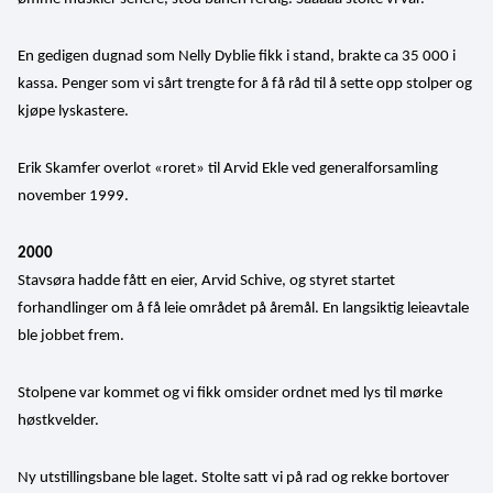
En gedigen dugnad som Nelly Dyblie fikk i stand, brakte ca 35 000 i 
kassa. Penger som vi sårt trengte for å få råd til å sette opp stolper og 
kjøpe lyskastere.
Erik Skamfer overlot «roret» til Arvid Ekle ved generalforsamling 
november 1999.
2000
Stavsøra hadde fått en eier, Arvid Schive, og styret startet 
forhandlinger om å få leie området på åremål. En langsiktig leieavtale 
ble jobbet frem.
Stolpene var kommet og vi fikk omsider ordnet med lys til mørke 
høstkvelder.
Ny utstillingsbane ble laget. Stolte satt vi på rad og rekke bortover 