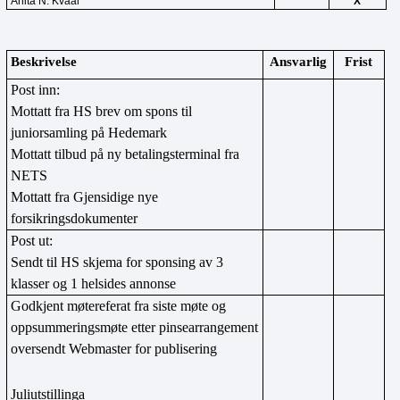
Anita N. Kvaal
X
Beskrivelse
Ansvarlig
Frist
Post inn:
Mottatt fra HS brev om spons til 
juniorsamling på Hedemark
Mottatt tilbud på ny betalingsterminal fra 
NETS
Mottatt fra Gjensidige nye 
forsikringsdokumenter
Post ut:
Sendt til HS skjema for sponsing av 3 
klasser og 1 helsides annonse
Godkjent møtereferat fra siste møte og 
oppsummeringsmøte etter pinsearrangement 
oversendt Webmaster for publisering
Juliutstillinga