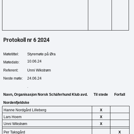
Protokoll nr 6 2024
Møtetittel:
Styremøte på Øra
10.06.24
Møtedato:
Referent:
Unni Wikstrøm
Neste møte:
24.06.24
.
Navn, Organisasjon Norsk Schäferhund Klub avd. 
Til stede
Forfall
Nordenfjeldske
Hanne Nordgård Lilleberg
X
Lars Hoem
X
Unni Wikstrøm
X
Per Taksgård
X