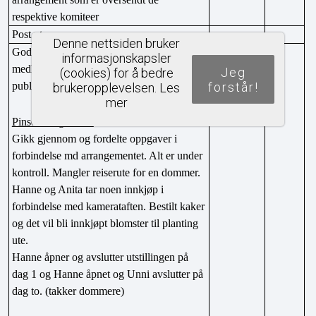
respektive komiteer
Post ut:
Denne nettsiden bruker
Godkjent møtereferat fra siste møte og 
informasjonskapsler
medlemsmøte oversendt Webmaster for 
Jeg
(cookies) for å bedre
forstår!
publisering
brukeropplevelsen.
Les
mer
Pinsearrangement:
Gikk gjennom og fordelte oppgaver i 
forbindelse md arrangementet. Alt er under 
kontroll. Mangler reiserute for en dommer.
Hanne og Anita tar noen innkjøp i 
forbindelse med kamerataften. Bestilt kaker 
og det vil bli innkjøpt blomster til planting 
ute.
Hanne åpner og avslutter utstillingen på 
dag 1 og Hanne åpnet og Unni avslutter på 
dag to. (takker dommere)