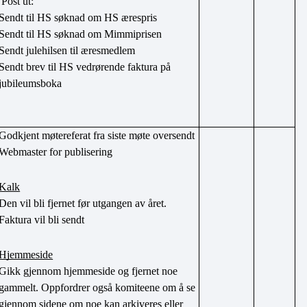
 Post ut:
Sendt til HS søknad om HS ærespris
Sendt til HS søknad om Mimmiprisen
Sendt julehilsen til æresmedlem
Sendt brev til HS vedrørende faktura på 
jubileumsboka
Godkjent møtereferat fra siste møte oversendt 
Webmaster for publisering
Kalk
Den vil bli fjernet før utgangen av året. 
Faktura vil bli sendt
Hjemmeside
Gikk gjennom hjemmeside og fjernet noe 
gammelt. Oppfordrer også komiteene om å se 
gjennom sidene om noe kan arkiveres eller 