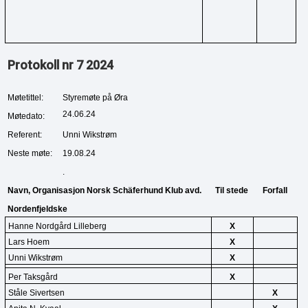
Protokoll nr 7 2024
Møtetittel:
Styremøte på Øra
24.06.24
Møtedato:
Referent:
Unni Wikstrøm
Neste møte:
19.08.24
.
Navn, Organisasjon Norsk Schäferhund Klub avd. 
Til stede
Forfall
Nordenfjeldske
Hanne Nordgård Lilleberg
X
Lars Hoem
X
Unni Wikstrøm
X
Per Taksgård
X
Ståle Sivertsen
X