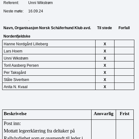
Referent:
Unni Wikstrøm
Neste møte:
16.09.24
.
Navn, Organisasjon Norsk Schäferhund Klub avd. 
Til stede
Forfall
Nordenfjeldske
Hanne Nordgård Lilleberg
X
Lars Hoem
X
Unni Wikstrøm
X
Toril Aasberg Persen
X
Per Taksgård
X
Ståle Sivertsen
X
Anita N. Kvaal
X
Beskrivelse
Ansvarlig
Frist
Post inn:
Mottatt legeerklæring fra deltaker på 
Rallylydighet som er oversendt til leder i 