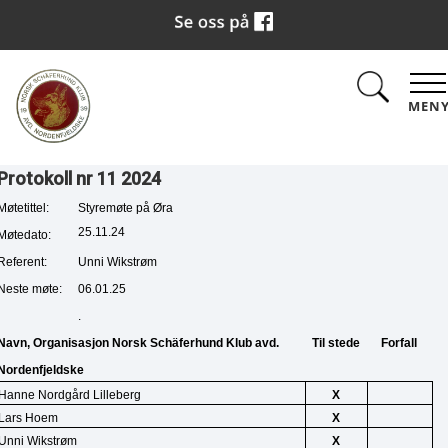
MEN
Protokoll nr 11 2024
Møtetittel:
Styremøte på Øra
25.11.24
Møtedato:
Referent:
Unni Wikstrøm
Neste møte:
06.01.25
.
Navn, Organisasjon Norsk Schäferhund Klub avd. 
Til stede
Forfall
Nordenfjeldske
Hanne Nordgård Lilleberg
X
Lars Hoem
X
Unni Wikstrøm
X