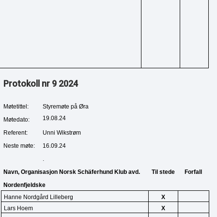
Protokoll nr 9 2024
Møtetittel:
Styremøte på Øra
19.08.24
Møtedato:
Referent:
Unni Wikstrøm
Neste møte:
16.09.24
.
Navn, Organisasjon Norsk Schäferhund Klub avd. 
Til stede
Forfall
Nordenfjeldske
Hanne Nordgård Lilleberg
X
Lars Hoem
X