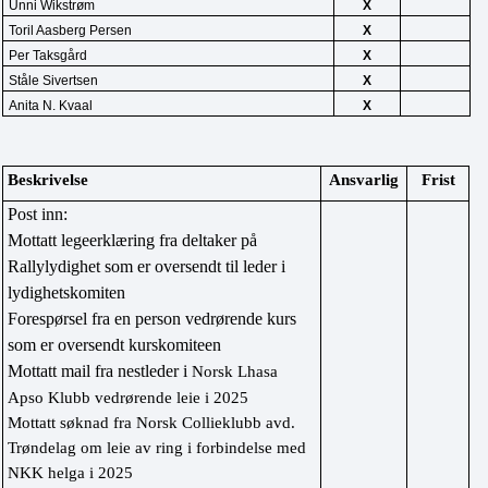
Unni Wikstrøm
X
Toril Aasberg Persen
X
Per Taksgård
X
Ståle Sivertsen
X
Anita N. Kvaal
X
Beskrivelse
Ansvarlig
Frist
Post inn:
Mottatt legeerklæring fra deltaker på 
Rallylydighet som er oversendt til leder i 
lydighetskomiten
Forespørsel fra en person vedrørende kurs 
som er oversendt kurskomiteen
Mottatt mail fra nestleder i 
Norsk Lhasa 
Apso Klubb vedrørende leie i 2025
Mottatt søknad fra Norsk Collieklubb avd. 
Trøndelag om leie av ring i forbindelse med 
NKK helga i 2025