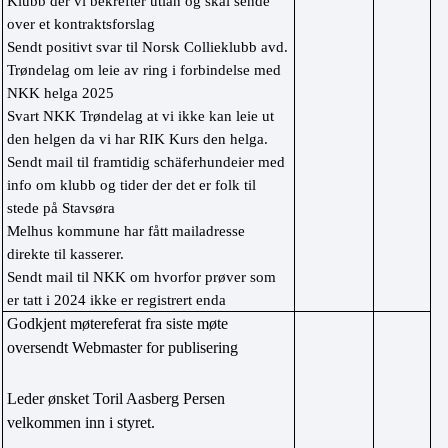
Klubb der vi bekrefter utlån og skal sende 
over et kontraktsforslag
Sendt positivt svar til Norsk Collieklubb avd. 
Trøndelag om leie av ring i forbindelse med 
NKK helga 2025
Svart NKK Trøndelag at vi ikke kan leie ut 
den helgen da vi har RIK Kurs den helga.
Sendt mail til framtidig schäferhundeier med 
info om klubb og tider der det er folk til 
stede på Stavsøra
Melhus kommune har fått mailadresse 
direkte til kasserer.
Sendt mail til NKK om hvorfor prøver som 
er tatt i 2024 ikke er registrert enda
Godkjent møtereferat fra siste møte 
oversendt Webmaster for publisering
Leder ønsket Toril Aasberg Persen 
velkommen inn i styret.