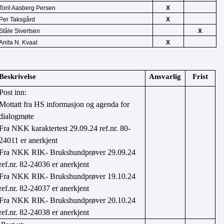
Toril Aasberg Persen
X
Per Taksgård
X
Ståle Sivertsen
X
Anita N. Kvaal
X
Beskrivelse
Ansvarlig
Frist
Post inn:
Mottatt fra HS informasjon og agenda for 
dialogmøte
Fra NKK karaktertest 29.09.24 ref.nr. 80-
24011 er anerkjent
Fra NKK RIK- Brukshundprøver 29.09.24 
ref.nr. 82-24036 er anerkjent
Fra NKK RIK- Brukshundprøver 19.10.24 
ref.nr. 82-24037 er anerkjent
Fra NKK RIK- Brukshundprøver 20.10.24 
ref.nr. 82-24038 er anerkjent