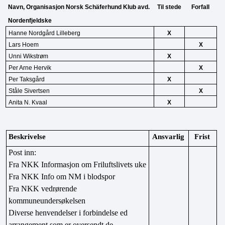
Navn, Organisasjon Norsk Schäferhund Klub avd. 
Til stede
Forfall
Nordenfjeldske
Hanne Nordgård Lilleberg
X
Lars Hoem
X
Unni Wikstrøm
X
Per Arne Hervik
X
Per Taksgård
X
Ståle Sivertsen
X
Anita N. Kvaal
X
Beskrivelse
Ansvarlig
Frist
Post inn:
Fra NKK Informasjon om Friluftslivets uke
Fra NKK Info om NM i blodspor
Fra NKK vedrørende 
kommuneundersøkelsen
Diverse henvendelser i forbindelse ed 
arrangement som er oversendt de 