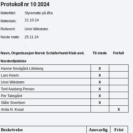
Protokoll nr 10 2024
Møtetittel:
Styremøte på Øra
21.10.24
Møtedato:
Referent:
Unni Wikstrøm
Neste møte:
25.11.24
.
Navn, Organisasjon Norsk Schäferhund Klub avd. 
Til stede
Forfall
Nordenfjeldske
Hanne Nordgård Lilleberg
X
Lars Hoem
X
Unni Wikstrøm
X
Toril Aasberg Persen
X
Per Taksgård
X
Ståle Sivertsen
X
Anita N. Kvaal
X
Beskrivelse
Ansvarlig
Frist