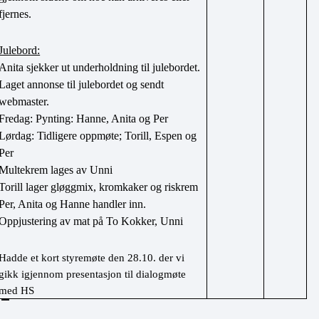
fjernes.
Julebord:
Anita sjekker ut underholdning til julebordet. 
Laget annonse til julebordet og sendt 
webmaster.
Fredag: Pynting: Hanne, Anita og Per
Lørdag: Tidligere oppmøte; Torill, Espen og 
Per
Multekrem lages av Unni
Torill lager gløggmix, kromkaker og riskrem
Per, Anita og Hanne handler inn.
Oppjustering av mat på To Kokker, Unni
Hadde et kort styremøte den 28.10. der vi 
gikk igjennom presentasjon til dialogmøte 
med HS