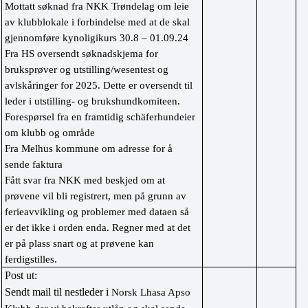
Mottatt søknad fra NKK Trøndelag om leie 
av klubblokale i forbindelse med at de skal 
gjennomføre kynoligikurs 30.8 – 01.09.24
Fra HS oversendt søknadskjema for 
bruksprøver og utstilling/wesentest og 
avlskåringer for 2025. Dette er oversendt til 
leder i utstilling- og brukshundkomiteen.
Forespørsel fra en framtidig schäferhundeier 
om klubb og område
Fra Melhus kommune om adresse for å 
sende faktura
Fått svar fra NKK med beskjed om at 
prøvene vil bli registrert, men på grunn av 
ferieavvikling og problemer med dataen så 
er det ikke i orden enda. Regner med at det 
er på plass snart og at prøvene kan 
ferdigstilles.
Post ut:
Sendt mail til nestleder i 
Norsk Lhasa Apso 