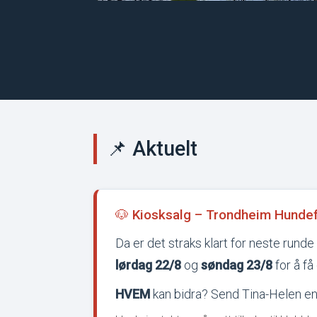
📌 Aktuelt
🐶 Kiosksalg – Trondheim Hundef
Da er det straks klart for neste run
lørdag 22/8
og
søndag 23/8
for å få
HVEM
kan bidra? Send Tina-Helen en m