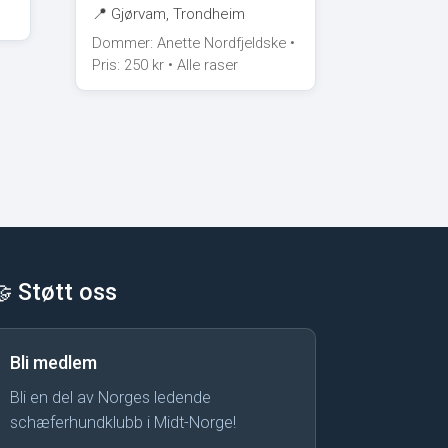
📍 Gjørvam, Trondheim
Dommer: Anette Nordfjeldske •
Pris: 250 kr • Alle raser
🤝 Støtt oss
Bli medlem
Bli en del av Norges ledende
schæferhundklubb i Midt-Norge!