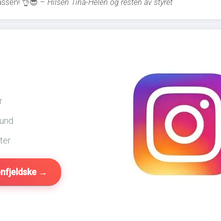
bkassen! 👌😎 –
Hilsen Tina-Helen og resten av styret
r
hund
ter
nfjeldske →