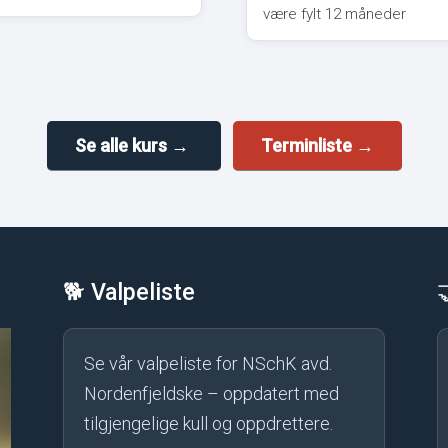
være fylt 12 måneder
Se alle kurs →
Terminliste →
🐕 Valpeliste
Se vår valpeliste for NSchK avd.
Nordenfjeldske – oppdatert med
tilgjengelige kull og oppdrettere.