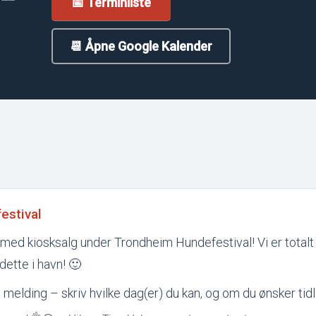
📅 Terminliste
📆 Åpne Google Kalender
estival
de med kiosksalg under Trondheim Hundefestival! Vi er total
 dette i havn! 🙂
elding – skriv hvilke dag(er) du kan, og om du ønsker tidli