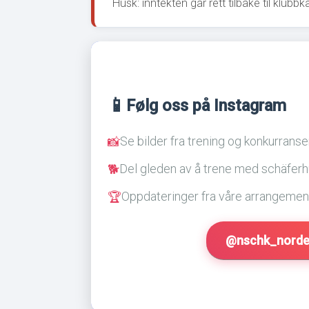
Husk: inntekten går rett tilbake til klub
📱
Følg oss på Instagram
Se bilder fra trening og konkurranse
📸
Del gleden av å trene med schäfer
🐕
Oppdateringer fra våre arrangemen
🏆
@nschk_norde